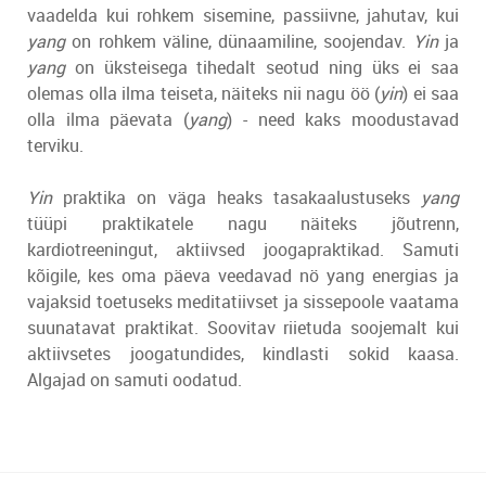
vaadelda kui rohkem sisemine, passiivne, jahutav, kui
yang
on rohkem väline, dünaamiline, soojendav.
Yin
ja
yang
on üksteisega tihedalt seotud ning üks ei saa
olemas olla ilma teiseta, näiteks nii nagu öö (
yin
) ei saa
olla ilma päevata (
yang
) - need kaks moodustavad
terviku.
Yin
praktika on väga heaks tasakaalustuseks
yang
tüüpi praktikatele nagu näiteks jõutrenn,
kardiotreeningut, aktiivsed joogapraktikad. Samuti
kõigile, kes oma päeva veedavad nö yang energias ja
vajaksid toetuseks meditatiivset ja sissepoole vaatama
suunatavat praktikat. Soovitav riietuda soojemalt kui
aktiivsetes joogatundides, kindlasti sokid kaasa.
Algajad on samuti oodatud.