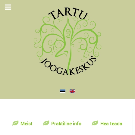
Meist
Praktiline info
Hea teada