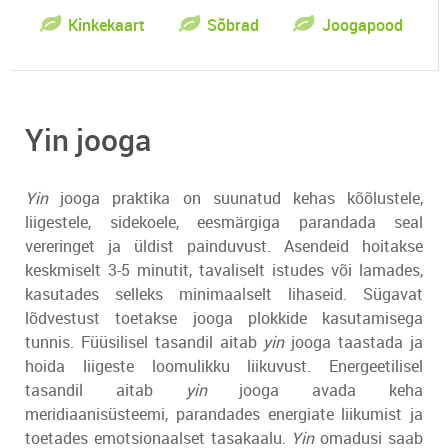
Kinkekaart
Sõbrad
Joogapood
Yin jooga
Yin
jooga praktika on suunatud kehas kõõlustele,
liigestele, sidekoele, eesmärgiga parandada seal
vereringet ja üldist painduvust. Asendeid hoitakse
keskmiselt 3-5 minutit, tavaliselt istudes või lamades,
kasutades selleks minimaalselt lihaseid. Sügavat
lõdvestust toetakse jooga plokkide kasutamisega
tunnis. Füüsilisel tasandil aitab
yin
jooga taastada ja
hoida liigeste loomulikku liikuvust. Energeetilisel
tasandil aitab
yin
jooga avada keha
meridiaanisüsteemi, parandades energiate liikumist ja
toetades emotsionaalset tasakaalu.
Yin
omadusi saab