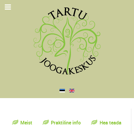
Meist
Praktiline info
Hea teada