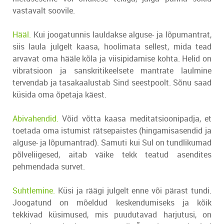
vastavalt soovile.
Hääl.
Kui joogatunnis lauldakse alguse- ja lõpumantrat,
siis laula julgelt kaasa, hoolimata sellest, mida tead
arvavat oma hääle kõla ja viisipidamise kohta. Helid on
vibratsioon ja sanskritikeelsete mantrate laulmine
tervendab ja tasakaalustab Sind seestpoolt. Sõnu saad
küsida oma õpetaja käest.
Abivahendid.
Võid võtta kaasa meditatsioonipadja, et
toetada oma istumist rätsepaistes (hingamisasendid ja
alguse- ja lõpumantrad). Samuti kui Sul on tundlikumad
põlveliigesed, aitab väike tekk teatud asendites
pehmendada survet.
Suhtlemine.
Küsi ja räägi julgelt enne või pärast tundi.
Joogatund on mõeldud keskendumiseks ja kõik
tekkivad küsimused, mis puudutavad harjutusi, on