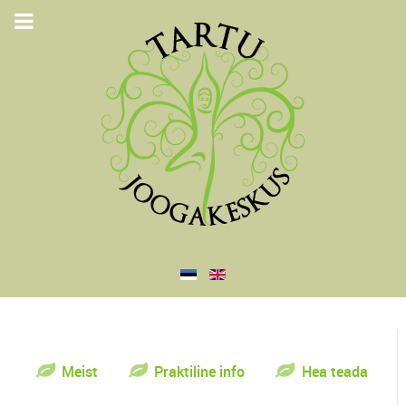
Meist
Praktiline info
Hea teada