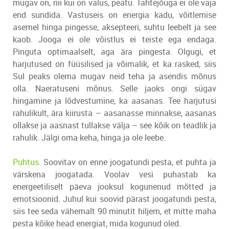
mugav on, nii kui on valus, peatu. Tahtejõuga ei ole vaja
end sundida. Vastuseis on energia kadu, võitlemise
asemel hinga pingesse, aksepteeri, suhtu leebelt ja see
kaob. Jooga ei ole võistlus ei teiste ega endaga.
Pinguta optimaalselt, aga ära pingesta. Olgugi, et
harjutused on füüsilised ja võimalik, et ka rasked, siis
Sul peaks olema mugav neid teha ja asendis mõnus
olla. Naeratuseni mõnus. Selle jaoks ongi sügav
hingamine ja lõdvestumine, ka aasanas. Tee harjutusi
rahulikult, ära kiirusta – aasanasse minnakse, aasanas
ollakse ja aasnast tullakse välja – see kõik on teadlik ja
rahulik. Jälgi oma keha, hinga ja ole leebe.
Puhtus.
Soovitav on enne joogatundi pesta, et puhta ja
värskena joogatada. Voolav vesi puhastab ka
energeetiliselt päeva jooksul kogunenud mõtted ja
emotsioonid. Juhul kui soovid pärast joogatundi pesta,
siis tee seda vähemalt 90 minutit hiljem, et mitte maha
pesta kõike head energiat, mida kogunud oled.