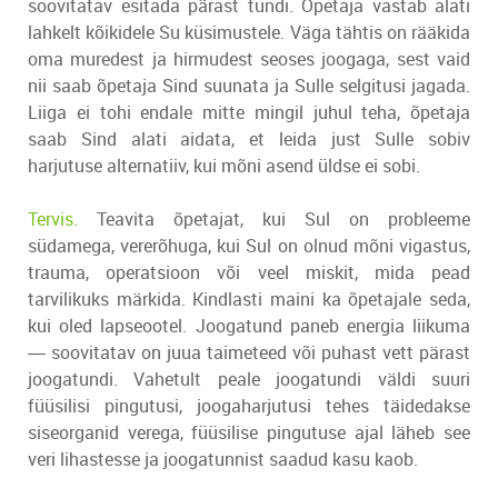
soovitatav esitada pärast tundi. Õpetaja vastab alati
lahkelt kõikidele Su küsimustele. Väga tähtis on rääkida
oma muredest ja hirmudest seoses joogaga, sest vaid
nii saab õpetaja Sind suunata ja Sulle selgitusi jagada.
Liiga ei tohi endale mitte mingil juhul teha, õpetaja
saab Sind alati aidata, et leida just Sulle sobiv
harjutuse alternatiiv, kui mõni asend üldse ei sobi.
Tervis.
Teavita õpetajat, kui Sul on probleeme
südamega, vererõhuga, kui Sul on olnud mõni vigastus,
trauma, operatsioon või veel miskit, mida pead
tarvilikuks märkida. Kindlasti maini ka õpetajale seda,
kui oled lapseootel. Joogatund paneb energia liikuma
― soovitatav on juua taimeteed või puhast vett pärast
joogatundi. Vahetult peale joogatundi väldi suuri
füüsilisi pingutusi, joogaharjutusi tehes täidedakse
siseorganid verega, füüsilise pingutuse ajal läheb see
veri lihastesse ja joogatunnist saadud kasu kaob.