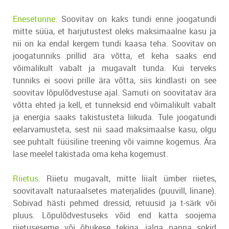
Enesetunne.
Soovitav on kaks tundi enne joogatundi
mitte süüa, et harjutustest oleks maksimaalne kasu ja
nii on ka endal kergem tundi kaasa teha. Soovitav on
joogatunniks prillid ära võtta, et keha saaks end
võimalikult vabalt ja mugavalt tunda. Kui terveks
tunniks ei soovi prille ära võtta, siis kindlasti on see
soovitav lõpulõdvestuse ajal. Samuti on soovitatav ära
võtta ehted ja kell, et tunneksid end võimalikult vabalt
ja energia saaks takistusteta liikuda. Tule joogatundi
eelarvamusteta, sest nii saad maksimaalse kasu, olgu
see puhtalt füüsiline treening või vaimne kogemus. Ära
lase meelel takistada oma keha kogemust.
Riietus.
Riietu mugavalt, mitte liialt ümber riietes,
soovitavalt naturaalsetes materjalides (puuvill, linane).
Sobivad hästi pehmed dressid, retuusid ja t-särk või
pluus. Lõpulõdvestuseks võid end katta soojema
riietuseseme või õhukese tekiga, jalga panna sokid