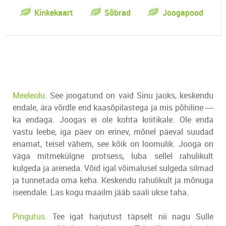
Kinkekaart
Sõbrad
Joogapood
Meeleolu.
See joogatund on vaid Sinu jaoks, keskendu
endale, ära võrdle end kaasõpilastega ja mis põhiline ―
ka endaga. Joogas ei ole kohta kriitikale. Ole enda
vastu leebe, iga päev on erinev, mõnel päeval suudad
enamat, teisel vähem, see kõik on loomulik. Jooga on
väga mitmekülgne protsess, luba sellel rahulikult
kulgeda ja areneda. Võid igal võimalusel sulgeda silmad
ja tunnetada oma keha. Keskendu rahulikult ja mõnuga
iseendale. Las kogu maailm jääb saali ukse taha.
Pingutus.
Tee igat harjutust täpselt nii nagu Sulle